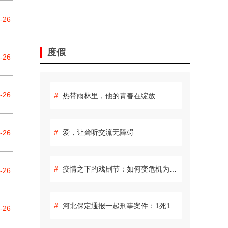
-26
度假
-26
-26
#
热带雨林里，他的青春在绽放
#
爱，让聋听交流无障碍
-26
#
疫情之下的戏剧节：如何变危机为生机
-26
#
河北保定通报一起刑事案件：1死1伤 嫌疑人自杀身亡
-26