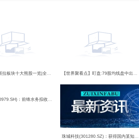
12月29日特斯拉板块十大熊股一览|全球今热点/p>
【世界聚看点】盯盘:79股均线盘中出现黄金交叉/p>
广安爱众(600979.SH)：前锋水务拟收购三供水务100%股权 实时/p>
珠城科技(301280.SZ)：获得国内某知名新能源汽车品牌企业汽车项目定点/p>