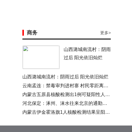
商务
更多>
山西潞城南流村：阴雨
过后 阳光依旧灿烂
山西潞城南流村：阴雨过后 阳光依旧灿烂
云南孟连：禁毒审判进村寨 村民零距离看庭审
内蒙古五原县核酸检测出1例可疑阳性人员 经复核呈阳性
河北保定：涿州、涞水往来北京的通勤人员需持单位证明
内蒙古伊金霍洛旗1人核酸检测结果呈阳性 为运煤司机