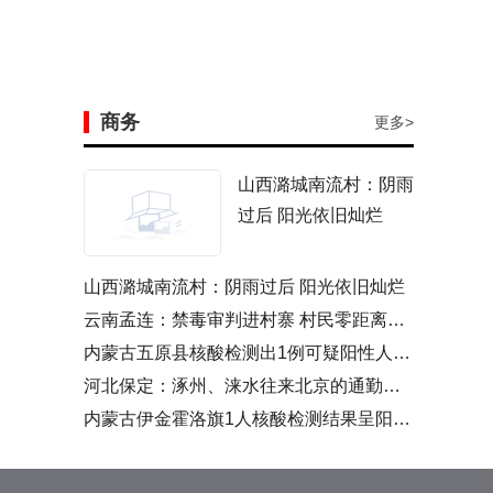
商务
更多>
山西潞城南流村：阴雨
过后 阳光依旧灿烂
山西潞城南流村：阴雨过后 阳光依旧灿烂
云南孟连：禁毒审判进村寨 村民零距离看庭审
内蒙古五原县核酸检测出1例可疑阳性人员 经复核呈阳性
河北保定：涿州、涞水往来北京的通勤人员需持单位证明
内蒙古伊金霍洛旗1人核酸检测结果呈阳性 为运煤司机