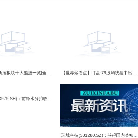
12月29日特斯拉板块十大熊股一览|全球今热点/p>
【世界聚看点】盯盘:79股均线盘中出现黄金交叉/p>
广安爱众(600979.SH)：前锋水务拟收购三供水务100%股权 实时/p>
珠城科技(301280.SZ)：获得国内某知名新能源汽车品牌企业汽车项目定点/p>