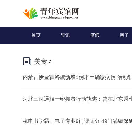
首页
资讯
度假
亲子
美食
>
内蒙古伊金霍洛旗新增1例本土确诊病例 活动
河北三河通报一密接者行动轨迹：曾在北京乘坐
杭电出学霸：电子专业9门课满分 49门满绩保