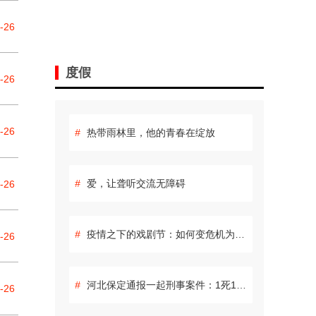
-26
度假
-26
-26
#
热带雨林里，他的青春在绽放
#
爱，让聋听交流无障碍
-26
#
疫情之下的戏剧节：如何变危机为生机
-26
#
河北保定通报一起刑事案件：1死1伤 嫌疑人自杀身亡
-26