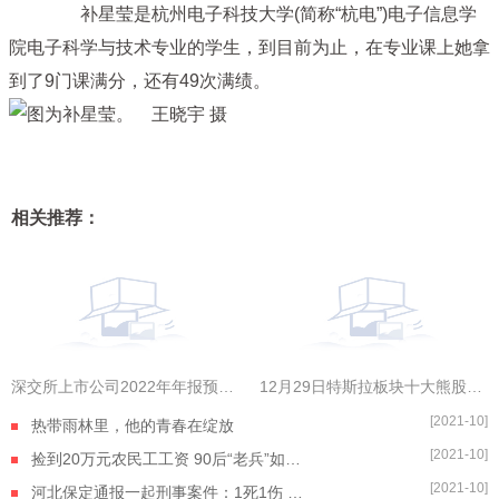
补星莹是杭州电子科技大学(简称“杭电”)电子信息学
院电子科学与技术专业的学生，到目前为止，在专业课上她拿
到了9门课满分，还有49次满绩。
相关推荐：
深交所上市公司2022年年报预约披露时间出炉，金三江拔得头筹
12月29日特斯拉板块十大熊股一览|全球今热点
[2021-10]
热带雨林里，他的青春在绽放
[2021-10]
捡到20万元农民工工资 90后“老兵”如数奉还
[2021-10]
河北保定通报一起刑事案件：1死1伤 嫌疑人自杀身亡