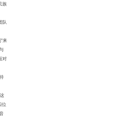
民族
团队
“来
与
面对
特
这
四位
音