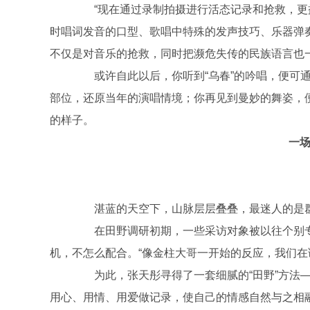
“现在通过录制拍摄进行活态记录和抢救，更益
时唱词发音的口型、歌唱中特殊的发声技巧、乐器弹
不仅是对音乐的抢救，同时把濒危失传的民族语言也
或许自此以后，你听到“乌春”的吟唱，便可通
部位，还原当年的演唱情境；你再见到曼妙的舞姿，
的样子。
一场
湛蓝的天空下，山脉层层叠叠，最迷人的是群
在田野调研初期，一些采访对象被以往个别专
机，不怎么配合。“像金柱大哥一开始的反应，我们在
为此，张天彤寻得了一套细腻的“田野”方法—
用心、用情、用爱做记录，使自己的情感自然与之相