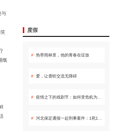
迹与
度假
的笑
疗
#
热带雨林里，他的青春在绽放
感慨
#
爱，让聋听交流无障碍
#
疫情之下的戏剧节：如何变危机为生机
鲜
话
#
河北保定通报一起刑事案件：1死1伤 嫌疑人自杀身亡