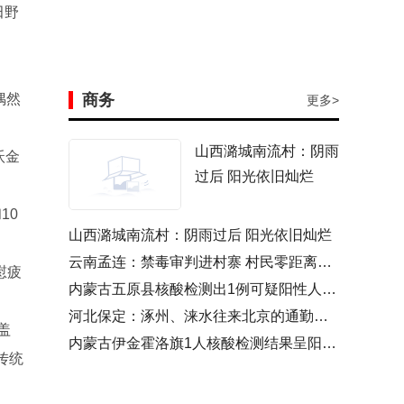
田野
偶然
商务
更多>
山西潞城南流村：阴雨
沃金
过后 阳光依旧灿烂
10
山西潞城南流村：阴雨过后 阳光依旧灿烂
云南孟连：禁毒审判进村寨 村民零距离看庭审
慰疲
内蒙古五原县核酸检测出1例可疑阳性人员 经复核呈阳性
河北保定：涿州、涞水往来北京的通勤人员需持单位证明
盖
内蒙古伊金霍洛旗1人核酸检测结果呈阳性 为运煤司机
传统