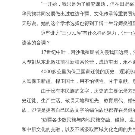
“一开始，我只是为了研究课题，但在田野采
华民族共同发展做出过驻边守疆、文化传承等重要贡
天彤说。她的这个学术选择也得到了博士生导师樊祖
这些北方“三少民族”有什么样的魅力，让一位
遗落的音调？
17世纪中叶，因沙俄殖民者入侵我国边境，清
人即刻从东北嫩江前往新疆索伦营，戍边屯田，永不
4000多公里为保卫国家迁徙的历史，逐渐形
人民保卫新疆、捍卫国土，用不怕牺牲、甘于奉献、
由于没有本民族的文字，历史的主要记录方式
史迁徙、生产生活、敬畏天地和祖先、教育后代、婚
族，即便是拥有自己民族文字的锡伯族也都存在类似
“边疆各少数民族与内地民族交融、碰撞、发
和中原文化的交融，以及不断汲取西域文化之间的共