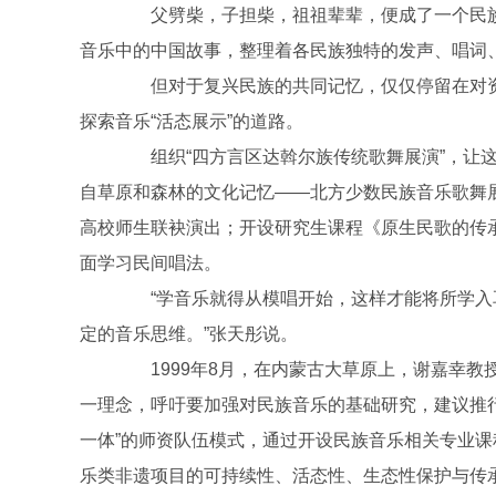
父劈柴，子担柴，祖祖辈辈，便成了一个民族
音乐中的中国故事，整理着各民族独特的发声、唱词
但对于复兴民族的共同记忆，仅仅停留在对资
探索音乐“活态展示”的道路。
组织“四方言区达斡尔族传统歌舞展演”，让这
自草原和森林的文化记忆——北方少数民族音乐歌舞
高校师生联袂演出；开设研究生课程《原生民歌的传
面学习民间唱法。
“学音乐就得从模唱开始，这样才能将所学入
定的音乐思维。”张天彤说。
1999年8月，在内蒙古大草原上，谢嘉幸教授
一理念，呼吁要加强对民族音乐的基础研究，建议推行“
一体”的师资队伍模式，通过开设民族音乐相关专业
乐类非遗项目的可持续性、活态性、生态性保护与传