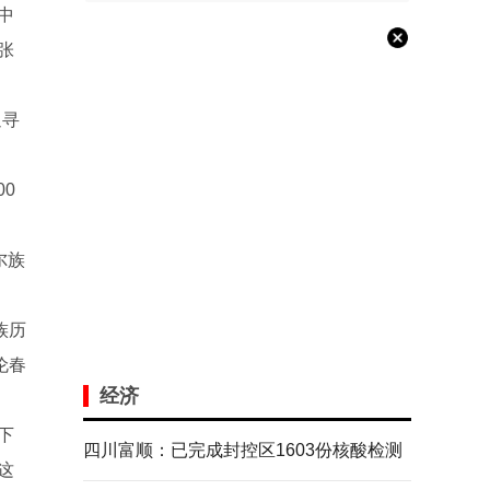
中
张
追寻
0
尔族
族历
伦春
经济
下
四川富顺：已完成封控区1603份核酸检测
这