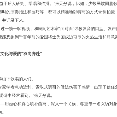
于后人研究、学唱和传播。”张天彤说，比如，少数民族同胞
奏时的演奏指法和技巧等，都可以精准地以特写的方式录制拍摄
一并记录下来。
过一帧一帧视频，和民间艺术家“面对面”讨教发音的口型、发声
便能想象到千百年前的爱国将士为国戍边屯垦的火热生活和肆意
文化与爱的“双向奔赴”
山下歌唱的人们。
家学者急功近利、索取式调研的做法伤害了感情，出现了信任
调研中经常看到。”张天彤说。
—用虚心和真心填补疏离，深入一个民族，尊重每一名采访对
融。