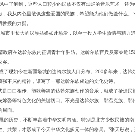
风中了解到，这些人口较少的民族不仅有灿烂的音乐艺术，还为
献，我从内心里敬佩这些爱国的民族，希望能为他们做些什么。”
荫教授的力挺。
城市里长大的汉族姑娘如此热爱，以至于投入毕生热情与精力
政府在达斡尔族内征调青壮年驻防。达斡尔族官兵及家眷近150
返乡。
成了现如今在新疆塔城的达斡尔族人口分布。200多年来，达斡
顽强不屈的精神，谱写了一部达斡尔族戍边的文化史诗。
是口口相传。能歌善舞的达斡尔族创作的音乐，就成了拾遗民
丧嫁娶等特色文化的关键切口。不光是达斡尔族、鄂温克族、鄂
的局面。
展的历史，不断丰富着中华文明内涵。特别是北方少数民族的南
生、共荣，才形成了今天中华文化多元一体的格局。”张天彤说，