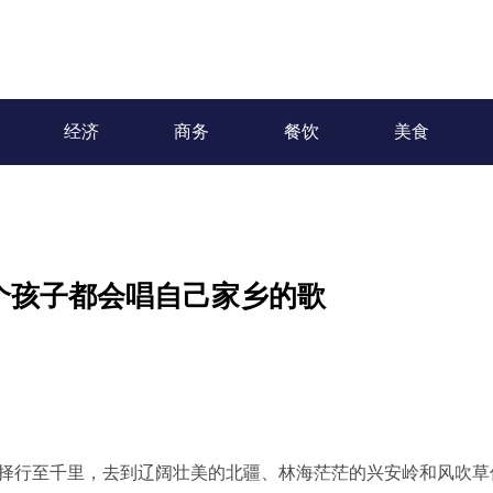
经济
商务
餐饮
美食
个孩子都会唱自己家乡的歌
择行至千里，去到辽阔壮美的北疆、林海茫茫的兴安岭和风吹草