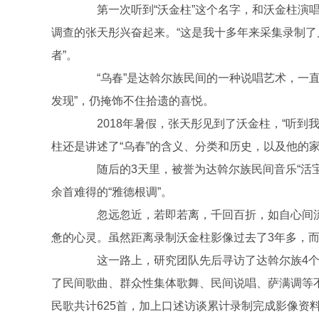
第一次听到“沃金柱”这个名字，和沃金柱演唱的
调查的张天彤兴奋起来。“这是我十多年来采集录制
者”。
“乌春”是达斡尔族民间的一种说唱艺术，一直
发现”，仍掩饰不住拾遗的喜悦。
2018年暑假，张天彤见到了沃金柱，“听到
柱还是讲述了“乌春”的含义、分类和历史，以及他的
随后的3天里，被誉为达斡尔族民间音乐“活宝库”
余首难得的“雅德根调”。
忽远忽近，若即若离，千回百折，如自心间流
惫的心灵。虽然距离录制沃金柱影像过去了3年多，
这一路上，研究团队先后寻访了达斡尔族4个方
了民间歌曲、群众性集体歌舞、民间说唱、萨满调等
民歌共计625首，加上口述访谈累计录制完成影像资料