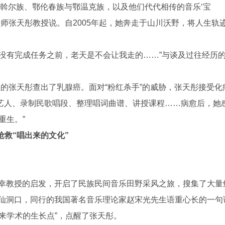
达斡尔族、鄂伦春族与鄂温克族，以及他们代代相传的音乐‘宝
导师张天彤教授说。自2005年起，她奔走于山川沃野，将人生轨
有完成任务之前，老天是不会让我走的……”与谈及过往经历
张天彤查出了乳腺癌。面对“粉红杀手”的威胁，张天彤接受化
艺人、录制民歌唱段、整理唱词曲谱、讲授课程……病愈后，她
重生。”
抢救“唱出来的文化”
幸教授的启发，开启了民族民间音乐田野采风之旅，搜集了大量
嘎仙洞口，同行的我国著名音乐理论家赵宋光先生语重心长的一句
来学术的生长点”，点醒了张天彤。