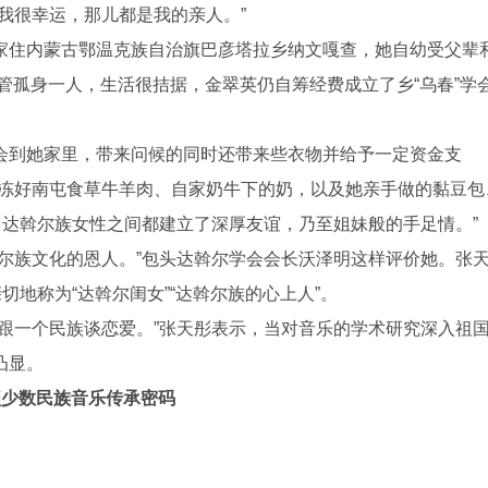
很幸运，那儿都是我的亲人。”
住内蒙古鄂温克族自治旗巴彦塔拉乡纳文嘎查，她自幼受父辈
尽管孤身一人，生活很拮据，金翠英仍自筹经费成立了乡“乌春”学
到她家里，带来问候的同时还带来些衣物并给予一定资金支
先冻好南屯食草牛羊肉、自家奶牛下的奶，以及她亲手做的黏豆包
多达斡尔族女性之间都建立了深厚友谊，乃至姐妹般的手足情。”
族文化的恩人。”包头达斡尔学会会长沃泽明这样评价她。张
切地称为“达斡尔闺女”“达斡尔族的心上人”。
一个民族谈恋爱。”张天彤表示，当对音乐的学术研究深入祖
凸显。
锁少数民族音乐传承密码