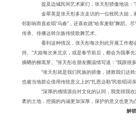
提及边城民间艺术家们，张天彤骄傲地说：“我
金翠英是张天彤多次走访的一位牧民大姐，家
邻影响而喜欢唱“乌春”，还喜欢跳“哈库麦勒”舞蹈。
传承、传播达斡尔族传统歌舞艺术。
看到这种情况，张天彤每次到此开展工作都会
持。“大姐每次来北京，或是春节前后，都会为我事
摘晒的柳蒿芽。”张天彤在朋友圈温情写道：“我跟很
“张天彤就是我们民族的骄傲，拯救我们达斡尔
也被当地群众借用传统意义上的“扎恩达勒”民歌唱词亲
“深厚的感情源自对文化的认同，我觉得我在跟
袤的土地，挖掘的内涵更加深厚，保护的意义也更为
解