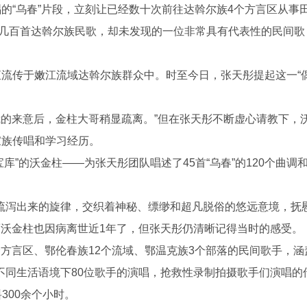
“乌春”片段，立刻让已经数十次前往达斡尔族4个方言区从事
了几百首达斡尔族民歌，却未发现的一位非常具有代表性的民间歌
流传于嫩江流域达斡尔族群众中。时至今日，张天彤提起这一“
我的来意后，金柱大哥稍显疏离。”但在张天彤不断虚心请教下，
家族传唱和学习经历。
的沃金柱——为张天彤团队唱述了45首“乌春”的120个曲调和
泻出来的旋律，交织着神秘、缥缈和超凡脱俗的悠远意境，抚
而沃金柱也因病离世近1年了，但张天彤仍清晰记得当时的感受。
言区、鄂伦春族12个流域、鄂温克族3个部落的民间歌手，涵
不同生活语境下80位歌手的演唱，抢救性录制拍摄歌手们演唱的
300余个小时。