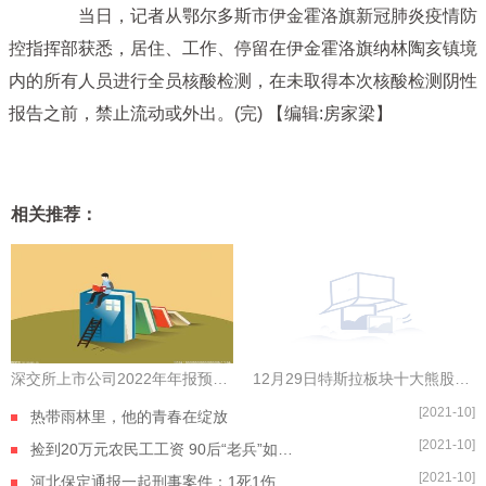
当日，记者从鄂尔多斯市伊金霍洛旗新冠肺炎疫情防
控指挥部获悉，居住、工作、停留在伊金霍洛旗纳林陶亥镇境
内的所有人员进行全员核酸检测，在未取得本次核酸检测阴性
报告之前，禁止流动或外出。(完)
【编辑:房家梁】
相关推荐：
深交所上市公司2022年年报预约披露时间出炉，金三江拔得头筹
12月29日特斯拉板块十大熊股一览|全球今热点
[2021-10]
热带雨林里，他的青春在绽放
[2021-10]
捡到20万元农民工工资 90后“老兵”如数奉还
[2021-10]
河北保定通报一起刑事案件：1死1伤 嫌疑人自杀身亡