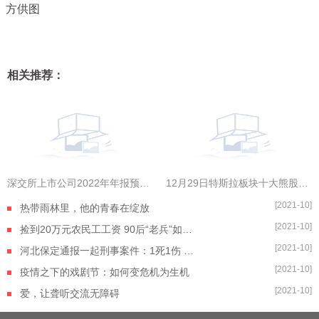
相关推荐：
深交所上市公司2022年年报预约披露时间出炉，金三江拔得头筹
12月29日特斯拉板块十大熊股一览|全球今热点
[2021-10]
热带雨林里，他的青春在绽放
[2021-10]
捡到20万元农民工工资 90后“老兵”如数奉还
[2021-10]
河北保定通报一起刑事案件：1死1伤 嫌疑人自杀身亡
[2021-10]
疫情之下的戏剧节：如何变危机为生机
[2021-10]
爱，让聋听交流无障碍