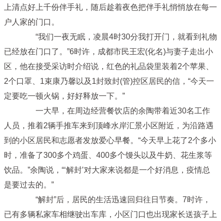
上清点好上千份伴手礼，随后趁着夜色把伴手礼悄悄放在每一
户人家的门口。
“我们一夜无眠，凌晨4时30分我打开门，就看到礼物
已经放在门口了。”6时许，成都市民王宏(化名)与妻子走出小
区，他在接受采访时介绍说，红色的礼品袋里装着2个苹果、
2个口罩、1束康乃馨以及1封致封(管)控区居民的信，“今天一
定要吃一顿火锅，好好释放一下。”
一大早，在周边经营餐饮店的余陶带着近30名工作
人员，推着2辆手推车来到顶峰水岸汇景小区附近，为沿路遇
到的小区居民和志愿者发放爱心早餐。“今天早上花了2个多小
时，准备了300多个鸡蛋、400多个馒头以及牛奶、花生浆等
饮品。”余陶说，“‘解封’对大家来说都是一个好消息，疫情总
是要过去的。”
“解封”后，居民的生活迅速回归往日节奏。7时许，
已有多辆私家车相继驶出车库，小区门口也出现家长送孩子上