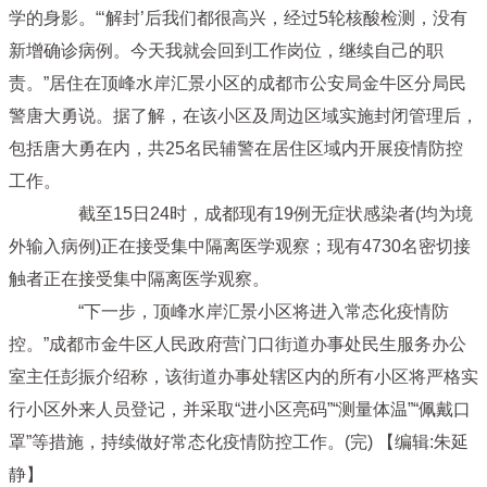
学的身影。“‘解封’后我们都很高兴，经过5轮核酸检测，没有
新增确诊病例。今天我就会回到工作岗位，继续自己的职
责。”居住在顶峰水岸汇景小区的成都市公安局金牛区分局民
警唐大勇说。据了解，在该小区及周边区域实施封闭管理后，
包括唐大勇在内，共25名民辅警在居住区域内开展疫情防控
工作。
截至15日24时，成都现有19例无症状感染者(均为境
外输入病例)正在接受集中隔离医学观察；现有4730名密切接
触者正在接受集中隔离医学观察。
“下一步，顶峰水岸汇景小区将进入常态化疫情防
控。”成都市金牛区人民政府营门口街道办事处民生服务办公
室主任彭振介绍称，该街道办事处辖区内的所有小区将严格实
行小区外来人员登记，并采取“进小区亮码”“测量体温”“佩戴口
罩”等措施，持续做好常态化疫情防控工作。(完)
【编辑:朱延
静】