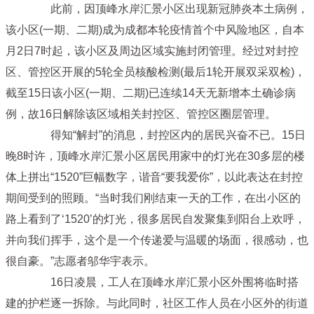
此前，因顶峰水岸汇景小区出现新冠肺炎本土病例，
该小区(一期、二期)成为成都本轮疫情首个中风险地区，自本
月2日7时起，该小区及周边区域实施封闭管理。经过对封控
区、管控区开展的5轮全员核酸检测(最后1轮开展双采双检)，
截至15日该小区(一期、二期)已连续14天无新增本土确诊病
例，故16日解除该区域相关封控区、管控区圈层管理。
得知“解封”的消息，封控区内的居民兴奋不已。15日
晚8时许，顶峰水岸汇景小区居民用家中的灯光在30多层的楼
体上拼出“1520”巨幅数字，谐音“要我爱你”，以此表达在封控
期间受到的照顾。“当时我们刚结束一天的工作，在出小区的
路上看到了‘1520’的灯光，很多居民自发聚集到阳台上欢呼，
并向我们挥手，这个是一个传递爱与温暖的场面，很感动，也
很自豪。”志愿者邬华宇表示。
16日凌晨，工人在顶峰水岸汇景小区外围将临时搭
建的护栏逐一拆除。与此同时，社区工作人员在小区外的街道