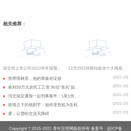
相关推荐：
深交所上市公司2022年年报预约披露时间出炉，金三江拔得头筹
12月29日特斯拉板块十大熊股一览|全球今热点
[2021-10]
热带雨林里，他的青春在绽放
[2021-10]
捡到20万元农民工工资 90后“老兵”如数奉还
[2021-10]
河北保定通报一起刑事案件：1死1伤 嫌疑人自杀身亡
[2021-10]
疫情之下的戏剧节：如何变危机为生机
[2021-10]
爱，让聋听交流无障碍
Copyright ? 2015-2021 青年宾馆网版权所有 备案号：
皖ICP备