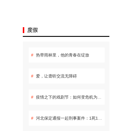
度假
#
热带雨林里，他的青春在绽放
#
爱，让聋听交流无障碍
#
疫情之下的戏剧节：如何变危机为生机
#
河北保定通报一起刑事案件：1死1伤 嫌疑人自杀身亡