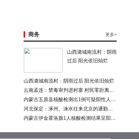
商务
更多>
山西潞城南流村：阴雨
过后 阳光依旧灿烂
山西潞城南流村：阴雨过后 阳光依旧灿烂
云南孟连：禁毒审判进村寨 村民零距离看庭审
内蒙古五原县核酸检测出1例可疑阳性人员 经复核呈阳性
河北保定：涿州、涞水往来北京的通勤人员需持单位证明
内蒙古伊金霍洛旗1人核酸检测结果呈阳性 为运煤司机