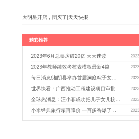
大明星开店，团灭了|天天快报
精彩推荐
2023年6月总票房破20亿 天天速读
2023
2023年教师绩效考核表模板最新4篇
2023
每日消息!湘阴县举办首届洞庭粽子文化节 以“粽”为媒邀乡贤回家
2023
世界快看：广西推动工程建设项目审批制度深层次改革 全力打造一流工程建设领域营商环境
2023
全球热消息：汪小菲成功把儿子女儿接回北京，奶奶表示要带孙子孙女去游乐园
2023
小米经典旅行箱再降价 一百多香爆了 今日热门
2023