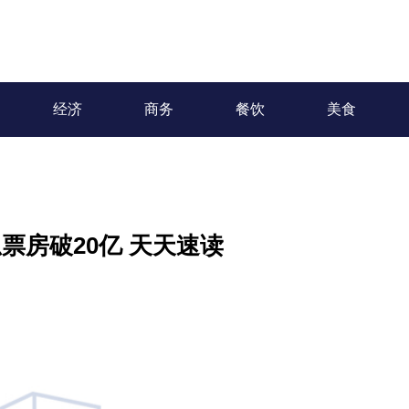
经济
商务
餐饮
美食
总票房破20亿 天天速读