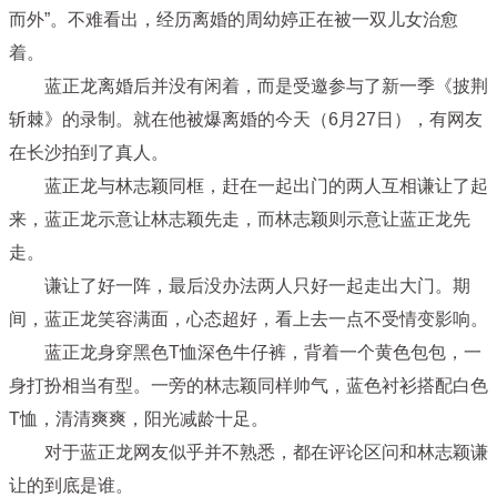
而外”。不难看出，经历离婚的周幼婷正在被一双儿女治愈
着。
蓝正龙离婚后并没有闲着，而是受邀参与了新一季《披荆
斩棘》的录制。就在他被爆离婚的今天（6月27日），有网友
在长沙拍到了真人。
蓝正龙与林志颖同框，赶在一起出门的两人互相谦让了起
来，蓝正龙示意让林志颖先走，而林志颖则示意让蓝正龙先
走。
谦让了好一阵，最后没办法两人只好一起走出大门。期
间，蓝正龙笑容满面，心态超好，看上去一点不受情变影响。
蓝正龙身穿黑色T恤深色牛仔裤，背着一个黄色包包，一
身打扮相当有型。一旁的林志颖同样帅气，蓝色衬衫搭配白色
T恤，清清爽爽，阳光减龄十足。
对于蓝正龙网友似乎并不熟悉，都在评论区问和林志颖谦
让的到底是谁。