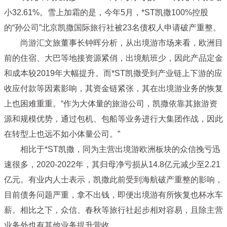
小32.61%。雪上加霜的是，今年5月，*ST凯撒100%控股
的“孙公司”北京凯撒国际旅行社被23名债权人申请破产重整。
尚游汇文旅董事长钟晖分析，从出境游市场来看，欧洲目
前的住宿、大巴等地接资源紧俏，出境航班少，因此产品定金
和成本较2019年大幅提升。而*ST凯撒受到产业链上下游的应
收应付款等因素影响，其资金链紧张，其在出境游业务的恢复
上也困难重重。“作为大体量的旅游公司，凯撒依靠其旅游资
源和规模优势，通过包机、包船等业务进行大集团作战，因此
在转型上也远不如小体量公司。”
相比于*ST凯撒，同为主营出境游欧洲板块的众信挽亏迅
速很多，2020-2022年，其归母净亏损从14.8亿元减少至2.21
亿元。有业内人士表示，凯撒此前受到海航破产重整的影响，
目前债务问题严重，拿不出钱，即便出境游有所恢复也杯水车
薪。相比之下，众信、春秋等旅行社起步相对容易，且除主营
业务外也有其他业务提升营收。