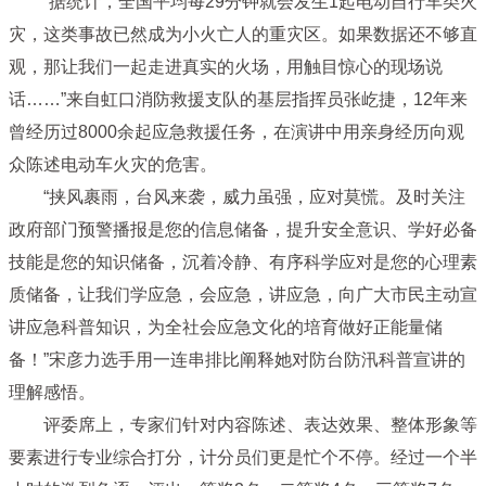
“据统计，全国平均每29分钟就会发生1起电动自行车类火
灾，这类事故已然成为小火亡人的重灾区。如果数据还不够直
观，那让我们一起走进真实的火场，用触目惊心的现场说
话……”来自虹口消防救援支队的基层指挥员张屹捷，12年来
曾经历过8000余起应急救援任务，在演讲中用亲身经历向观
众陈述电动车火灾的危害。
“挟风裹雨，台风来袭，威力虽强，应对莫慌。及时关注
政府部门预警播报是您的信息储备，提升安全意识、学好必备
技能是您的知识储备，沉着冷静、有序科学应对是您的心理素
质储备，让我们学应急，会应急，讲应急，向广大市民主动宣
讲应急科普知识，为全社会应急文化的培育做好正能量储
备！”宋彦力选手用一连串排比阐释她对防台防汛科普宣讲的
理解感悟。
评委席上，专家们针对内容陈述、表达效果、整体形象等
要素进行专业综合打分，计分员们更是忙个不停。经过一个半