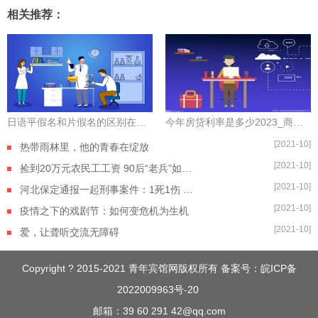
相关推荐：
日语平假名和片假名的区别在哪里（日语平假名和片假名的区别）
今年房贷利率是多少2023_商业房贷利率是多少
[2021-10]
热带雨林里，他的青春在绽放
[2021-10]
捡到20万元农民工工资 90后“老兵”如数奉还
[2021-10]
河北保定通报一起刑事案件：1死1伤 嫌疑人自杀身亡
[2021-10]
疫情之下的戏剧节：如何变危机为生机
[2021-10]
爱，让聋听交流无障碍
Copyright ? 2015-2021 青年宾馆网版权所有 备案号：
皖ICP备
2022009963号-20
邮箱：39 60 291 42@qq.com