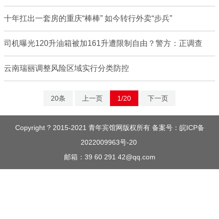
十年扛出一套房的重庆“棒棒” 如今转行外卖“步兵”
司机曝光120升油箱被加161升遭限制自由？警方：正调查
云南瑞丽调整风险区域实行分类防控
20条
上一页
1/20
下一页
Copyright ? 2015-2021 青年宾馆网版权所有 备案号：
皖ICP备
2022009963号-20
邮箱：39 60 291 42@qq.com