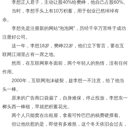
李想正人君子，主动让股40%给樊峥，他自己占股60%。
当时，李想手头上有10万积蓄，用于创业已然绰绰有
余。
李想先是注册新的网站“泡泡网”，历经千辛万苦终于成功
注册好公司。
这一年，李想18岁，樊峥22岁，他们立下誓言，要在互
联网江湖里占有一席之地。
然而，在互联网寒冬面前，两个年轻人的热情，没有任何
作用。
2000年，互联网泡沫破裂，趁李想一不注意，给了他当
头一棒。
原来的广告商口袋扁了，自身难保，停止投放，李想东一
榔头西一棒槌，早就把积蓄花光。
两个人只能窝在出租屋，拿着可怜巴巴的稿费硬撑着。
但让他欣慰的是，即使有多难熬，这个冬天依旧会过去，