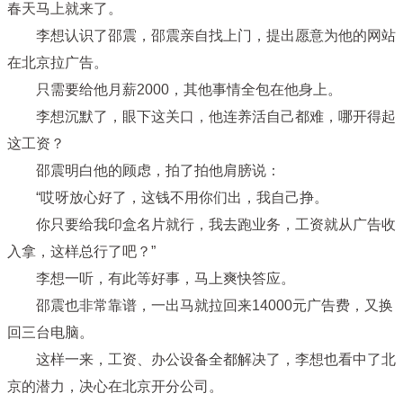
春天马上就来了。
李想认识了邵震，邵震亲自找上门，提出愿意为他的网站
在北京拉广告。
只需要给他月薪2000，其他事情全包在他身上。
李想沉默了，眼下这关口，他连养活自己都难，哪开得起
这工资？
邵震明白他的顾虑，拍了拍他肩膀说：
“哎呀放心好了，这钱不用你们出，我自己挣。
你只要给我印盒名片就行，我去跑业务，工资就从广告收
入拿，这样总行了吧？”
李想一听，有此等好事，马上爽快答应。
邵震也非常靠谱，一出马就拉回来14000元广告费，又换
回三台电脑。
这样一来，工资、办公设备全都解决了，李想也看中了北
京的潜力，决心在北京开分公司。