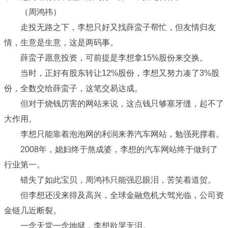
（周鸿祎）
走投无路之下，李想只好又找薛蛮子帮忙，但友情归友
情，生意是生意，这是两码事。
薛蛮子愿意投资，可前提是李想拿15%股份来交换。
当时，正好有股东转让12%股份，李想又努力凑了3%股
份，全数交给薛蛮子，这笔交易达成。
但对于烧钱厉害的网站来说，这点钱只够塞牙缝，起不了
大作用。
李想只能靠着泡泡网的利润来养汽车网站，勉强死撑着。
2008年，媳妇终于熬成婆，李想的汽车网站终于做到了
行业第一。
错失了如此宝贝，周鸿祎只能强忍眼泪，苦笑着道贺。
但李想还没来得及高兴，全球金融危机大驾光临，公司资
金链几近断裂。
一念天堂一念地狱，李想欲哭无泪。