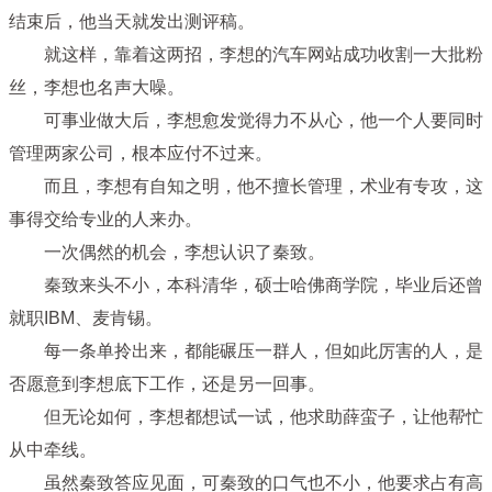
结束后，他当天就发出测评稿。
就这样，靠着这两招，李想的汽车网站成功收割一大批粉
丝，李想也名声大噪。
可事业做大后，李想愈发觉得力不从心，他一个人要同时
管理两家公司，根本应付不过来。
而且，李想有自知之明，他不擅长管理，术业有专攻，这
事得交给专业的人来办。
一次偶然的机会，李想认识了秦致。
秦致来头不小，本科清华，硕士哈佛商学院，毕业后还曾
就职IBM、麦肯锡。
每一条单拎出来，都能碾压一群人，但如此厉害的人，是
否愿意到李想底下工作，还是另一回事。
但无论如何，李想都想试一试，他求助薛蛮子，让他帮忙
从中牵线。
虽然秦致答应见面，可秦致的口气也不小，他要求占有高