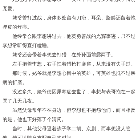
宠爱。
姥爷曾打过战，身体多处留有刀疤，耳朵、胳膊还留着炮
弹皮的炸痕。
他经常会跟李想讲过去，他英勇善战的光辉事迹，只不过
李想常听得直打瞌睡。
姥爷还会带着李想去打猎，在外孙面前露两手。
左手抱着李想，右手扛着猎枪打麻雀，从来没有失手过。
那时候，姥爷就是李想心目中的英雄，可英雄也抵不过疾
病的折磨。
没过多久，姥爷便因尿毒症去世了，李想与表哥抱在一起
哭了几天几夜。
虽然父母常年不在身边，但李想也不抱怨他们，而且相反
的是，他也正好落了个清闲。
当时，其他父母逼着孩子学二胡、京剧，而李想没人管
他，他可以随意支配自己的时间。