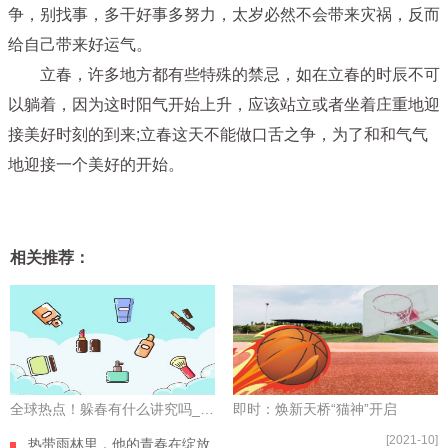
争，别找事，多干好事多努力，太岁必然不会带来灾祸，反而
给自己带来好运气。
立春，许多地方都有些特殊的禁忌，如在立春的时辰不可
以躺着，因为这时阳气开始上升，应该站立或者坐着庄重地迎
接美好时刻的到来;立春这天不能做口舌之争，为了和和气气
地迎接一个美好的开始。
相关推荐：
全球热点！躲春有什么讲究吗_躲春避讳什么 躲春有啥避讳呢
即时：焕新天桥“猫神”开启
[2021-10]
热带雨林里，他的青春在绽放