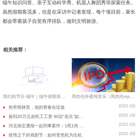
端午知识问答、亲子互动科学秀、机器人舞蹈秀等探索任务。
虽然假期客流多，但是在采访中记者发现，每个项目前，家长
都会带着孩子自觉有序排队，做到文明旅游。
相关推荐：
我们的节日·端午｜端午假期亲子游火热 文明旅游别忘了
周杰伦外婆纯音乐（周杰伦mp3百度云资源外婆）
[2021-10]
热带雨林里，他的青春在绽放
[2021-10]
捡到20万元农民工工资 90后“老兵”如数奉还
[2021-10]
河北保定通报一起刑事案件：1死1伤 嫌疑人自杀身亡
[2021-10]
疫情之下的戏剧节：如何变危机为生机