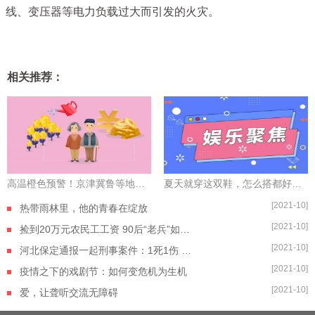
线、变压器等电力负载过大而引发的火灾。
相关推荐：
高温橙色预警！京津冀鲁等地或再挑战40℃ 世界聚焦
夏天就穿这双鞋，怎么搭都好看！
[2021-10]
热带雨林里，他的青春在绽放
[2021-10]
捡到20万元农民工工资 90后“老兵”如数奉还
[2021-10]
河北保定通报一起刑事案件：1死1伤 嫌疑人自杀身亡
[2021-10]
疫情之下的戏剧节：如何变危机为生机
[2021-10]
爱，让聋听交流无障碍