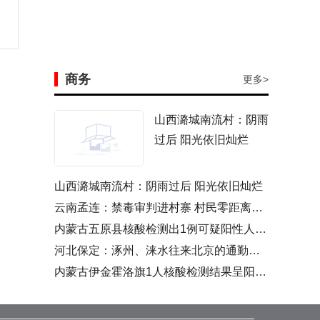
商务
更多>
山西潞城南流村：阴雨
过后 阳光依旧灿烂
山西潞城南流村：阴雨过后 阳光依旧灿烂
云南孟连：禁毒审判进村寨 村民零距离看庭审
内蒙古五原县核酸检测出1例可疑阳性人员 经复核呈阳性
河北保定：涿州、涞水往来北京的通勤人员需持单位证明
内蒙古伊金霍洛旗1人核酸检测结果呈阳性 为运煤司机