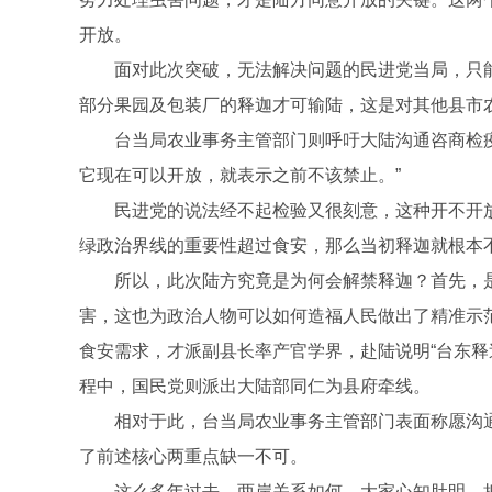
开放。
面对此次突破，无法解决问题的民进党当局，只
部分果园及包装厂的释迦才可输陆，这是对其他县市农
台当局农业事务主管部门则呼吁大陆沟通咨商检
它现在可以开放，就表示之前不该禁止。”
民进党的说法经不起检验又很刻意，这种开不开
绿政治界线的重要性超过食安，那么当初释迦就根本
所以，此次陆方究竟是为何会解禁释迦？首先，是
害，这也为政治人物可以如何造福人民做出了精准示
食安需求，才派副县长率产官学界，赴陆说明“台东释
程中，国民党则派出大陆部同仁为县府牵线。
相对于此，台当局农业事务主管部门表面称愿沟
了前述核心两重点缺一不可。
这么多年过去，两岸关系如何，大家心知肚明。