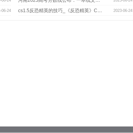
河南2023高考分数线公布：一本线文科547理科514_全球微头条
-06-24
2023-06-24
cs1.5反恐精英的技巧_《反恐精英》CS训练营——让防守开始呼吸
-06-24
2023-06-24