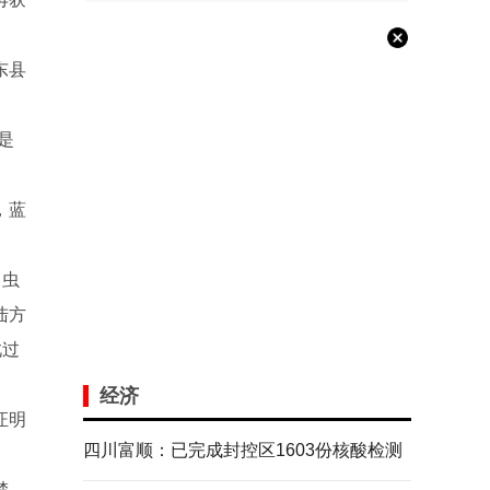
东县
是
，蓝
了虫
陆方
此过
经济
证明
四川富顺：已完成封控区1603份核酸检测
楚