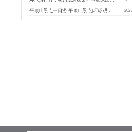
环球热推荐：银川烧烤店爆炸事故原因公布
2023
平顶山景点一日游 平顶山景点|环球观天下
2023