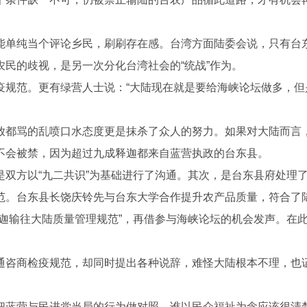
能单纯当个评论乡民，刷刷存在感。台湾方面陆委会说，只有台
民的歧视，是另一次分化台湾社会的“统战”作为。
疫规范。更有绿营人士说：“大陆现在就是要给海峡论坛做多，但
放都骂的乱喷口水态度更是抹杀了众人的努力。如果对大陆而言
不会被禁，因为超过九成释迦都来自蓝营执政的台东县。
双方以“九二共识”为基础进行了沟通。其次，是台东县府处理
范。台东县长饶庆铃先与台东大学合作提升农产品质量，符合了
迦输往大陆质量管理规范”，再借参与海峡论坛的机会发声。在
通咨商检疫规范，却同时提出各种说辞，难怪大陆根本不理，也
把蓝营与民进党当局的行为做对照，谁以民众福祉为念应该很清