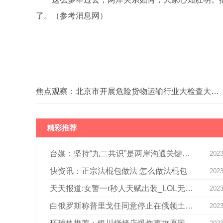
了。（参考消息网）
关键词：
焦点观察：北京市开展危险货物运输行业大检查大排查
精彩推荐
台媒：坚持“九二共识”是两岸沟通关键_今日快讯
2023
快资讯：正宗法棍包做法 怎么做法棍包
2023
天天报道:女警一r秒人天赋出装_LOL无限乱斗2022炼金最强出装和天赋推荐
2023
白俄罗斯称普里戈任同意停止在俄领土行动 当前资讯
2023