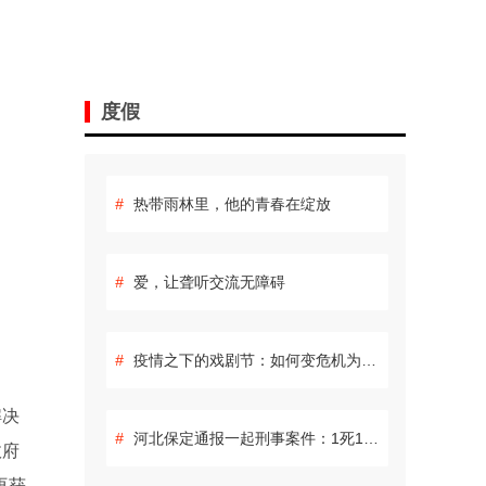
度假
#
热带雨林里，他的青春在绽放
#
爱，让聋听交流无障碍
#
疫情之下的戏剧节：如何变危机为生机
解决
#
河北保定通报一起刑事案件：1死1伤 嫌疑人自杀身亡
政府
再获