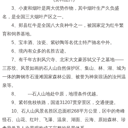
3、小麦和烟叶是两大优势作物，其中烟叶生产久负盛
名，是全国三大烟叶产区之一。
4、郏县红牛是全国八大良种牛之一，被国家定为红牛繁
育和饲养基地。
5、宝丰酒、汝瓷、紫砂陶等名优土特产驰名中外。
6、境内有众多的名胜古迹。
7、有千年古刹风穴寺、北宋大文豪苏轼父子之墓地——
三苏坟、风景如画的石人山自然保护区、集山、林、湖、城为
一体的舞钢市石漫滩国家森林公园、被誉为神泉琼汤的汝州温
泉等。
8、 ---石人山地处中原，地理条件优越。
9、紧邻焦枝铁路，国道31207贯穿景区，交通便捷。
10、石人山风景名胜区总面积268平方公里，区中的奇峰
怪石、山花、红叶、飞瀑、温泉、湖面、云海、原始森林、珍