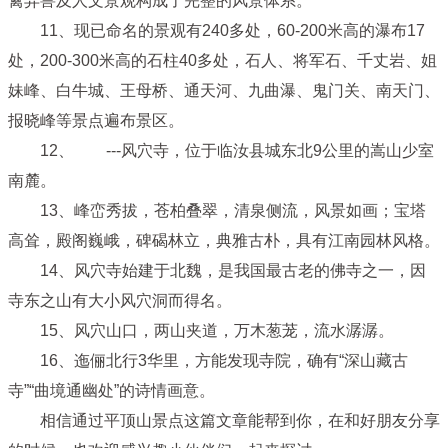
禽异兽及人文景观构成了完整的风景体系。
11、现已命名的景观有240多处，60-200米高的瀑布17
处，200-300米高的石柱40多处，石人、将军石、千丈岩、姐
妹峰、白牛城、王母桥、通天河、九曲瀑、鬼门关、南天门、
报晓峰等景点遍布景区。
12、 ---风穴寺，位于临汝县城东北9公里的嵩山少室
南麓。
13、峰峦秀拔，苍柏叠翠，清泉侧流，风景如画；宝塔
高耸，殿阁巍峨，碑碣林立，典雅古朴，具有江南园林风格。
14、风穴寺始建于北魏，是我国最古老的佛寺之一，因
寺东之山有大小风穴洞而得名。
15、风穴山口，两山夹道，万木葱茏，流水潺潺。
16、迤俪北行3华里，方能发现寺院，确有“深山藏古
寺”“曲境通幽处”的诗情画意。
相信通过平顶山景点这篇文章能帮到你，在和好朋友分享