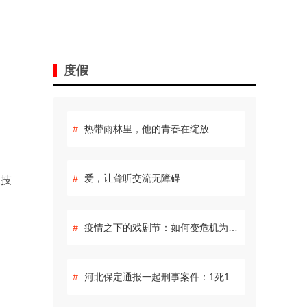
度假
#
热带雨林里，他的青春在绽放
#
爱，让聋听交流无障碍
业技
#
疫情之下的戏剧节：如何变危机为生机
#
河北保定通报一起刑事案件：1死1伤 嫌疑人自杀身亡