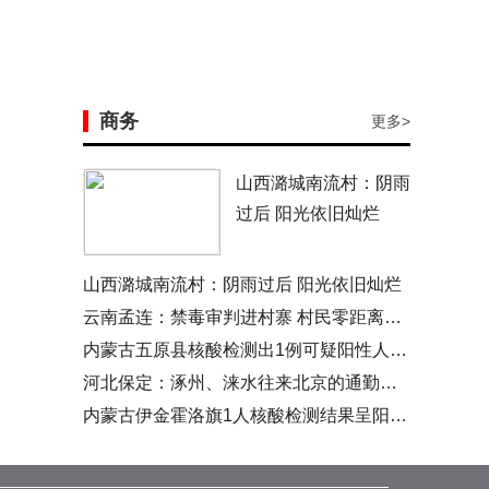
商务
更多>
山西潞城南流村：阴雨
过后 阳光依旧灿烂
山西潞城南流村：阴雨过后 阳光依旧灿烂
云南孟连：禁毒审判进村寨 村民零距离看庭审
内蒙古五原县核酸检测出1例可疑阳性人员 经复核呈阳性
河北保定：涿州、涞水往来北京的通勤人员需持单位证明
内蒙古伊金霍洛旗1人核酸检测结果呈阳性 为运煤司机