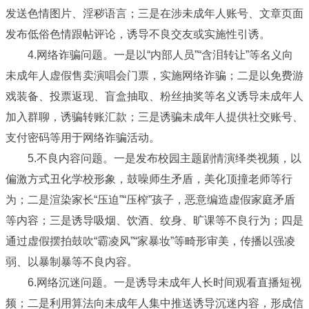
发送色情图片、淫秽语言；三是在涉未成年人账号、文章页面
发布低俗色情跟帖评论，诱导不良交友或实施性引诱。
4.网络诈骗问题。
一是以“内部人员”“含泪转让”等名义向
未成年人虚假售卖演唱会门票，实施网络诈骗；二是以免费游
戏装备、投票返现、盲盒抽取、粉丝抽奖等名义诱导未成年人
加入群聊，诱骗转账汇款；三是诱骗未成年人提供社交账号、
支付密码等用于网络诈骗活动。
5.不良内容问题。
一是发布校园主题剧情演绎类视频，以
偏激方式丑化学校形象，鼓噪师生矛盾，美化顶撞老师等行
为；二是渲染家长“压迫”“压榨”孩子，恶意编造虚假家庭矛盾
等内容；三是诱导吸烟、饮酒、纹身、旷课等不良行为；四是
通过虚假摆拍鼓吹“霸凌风”“家暴妆”等畸形审美，传播以强凌
弱、以暴制暴等不良内容。
6.网络沉迷问题。
一是诱导未成年人长时间观看直播短视
频；二是利用算法向未成年人集中推送诱导沉迷内容，形成信