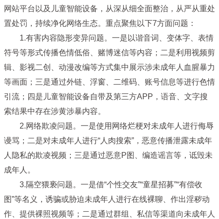
网站平台以及儿童智能设备，从深从细全面整治，从严从重处
置处罚，持续净化网络生态。重点聚焦以下7方面问题：
1.有害内容隐形变异问题。
一是以谐音词、变体字、表情
符号等形式传播色情低俗、赌博迷信等内容；二是利用视频剪
辑、影视二创、动漫改编等方式集中展示涉未成年人血腥暴力
等画面；三是通过外链、浮窗、二维码、账号信息等进行色情
引流；四是儿童智能设备自带及第三方APP，语音、文字搜
索结果中存在涉黄涉暴内容。
2.网络欺凌问题。
一是使用网络烂梗对未成年人进行侮辱
谩骂；二是对未成年人进行“人肉搜索”，恶意传播泄露未成年
人隐私的欺凌视频；三是通过恶意P图、编造谣言等，诋毁未
成年人。
3.隔空猥亵问题。
一是借“个性交友”“童星招募”“有偿收
图”等名义，诱骗或胁迫未成年人进行在线裸聊、作出淫秽动
作、提供裸照视频等；二是通过群组、私信等渠道向未成年人