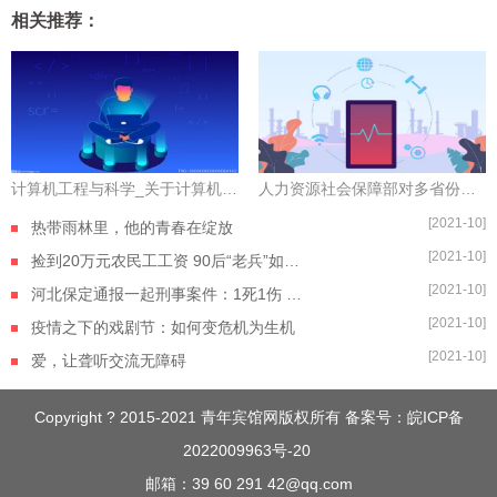
相关推荐：
计算机工程与科学_关于计算机工程与科学的介绍_焦点速读
人力资源社会保障部对多省份青年就业开展督导
[2021-10]
热带雨林里，他的青春在绽放
[2021-10]
捡到20万元农民工工资 90后“老兵”如数奉还
[2021-10]
河北保定通报一起刑事案件：1死1伤 嫌疑人自杀身亡
[2021-10]
疫情之下的戏剧节：如何变危机为生机
[2021-10]
爱，让聋听交流无障碍
Copyright ? 2015-2021 青年宾馆网版权所有 备案号：
皖ICP备
2022009963号-20
邮箱：39 60 291 42@qq.com