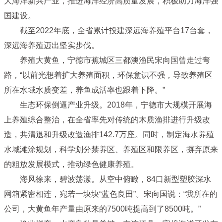
大海洋新兴产业，推进海洋经济高质量发展，积极助力海洋强
国建设。
截至2022年底，全省累计投建深远海养殖平台17台套，
深远海养殖迈出坚实步伐。
养殖大黄鱼，宁德市蕉城区三都澳渔民宋向国曾走过弯
路，“以前光想着扩大养殖面积，环保意识不强，导致养殖区
所在水域水质变差，养鱼成活率也跟着下降。”
生态环保倒逼产业升级。2018年，宁德市大规模开展海
上养殖综合整治，在全省率先对传统的木质渔排进行升级改
造，共清退和升级改造渔排142.7万座。同时，制定海水养殖
水域滩涂规划，科学划分禁养区、养殖区和限养区，摒弃原来
的粗放发展模式，推动绿色健康养殖。
海风徐来，碧波荡漾。从空中俯瞰，84口新型塑胶深水
网箱紧密相连，宛若一块块“蓝色良田”。宋向国说：“我所在的
公司，大黄鱼年产量由原来的7500吨提高到了8500吨。”