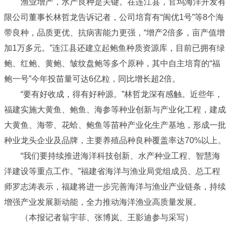
渔业增产，水产良种是关键。在连江县，官坞海洋开发有
限公司董事长林哲龙告诉记者，公司培育有“闽优1号”等8个海
带良种，品质更优、抗病害能力更强，“增产2倍多，亩产值增
加1万多元。”连江县还建立起鲍鱼种质资源库，目前已拥有绿
鲍、红鲍、黄鲍、皱纹盘鲍等多个原种，其中自主培育的“福
鲍一号”今年投苗量可达6亿粒，同比增长超2倍。
“要有好收成，得有好种源。”林哲龙深有感触。近些年，
福建实施大黄鱼、鲍鱼、海参等种业创新与产业化工程，建成
大黄鱼、海带、花蛤、鲍鱼等苗种产业化生产基地，形成一批
种业龙头企业及品牌，主要养殖品种良种覆盖率达70%以上。
“我们要持续推进海洋科技创新、水产种业工程、智慧海
洋建设等重点工作。”福建省海洋与渔业局党组成员、总工程
师罗志涛表示，福建将进一步完善海洋与渔业产业链条，持续
增强产业发展新动能，全力推动海洋渔业高质量发展。
（本报记者翁宇菲、张博岚、王影迪参与采写）