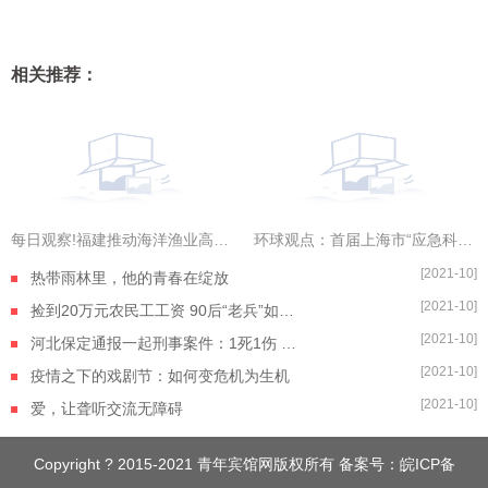
相关推荐：
每日观察!福建推动海洋渔业高质量发展（高质量发展调研行）
环球观点：首届上海市“应急科普 守护城市安全”科普讲解大赛举行
[2021-10]
热带雨林里，他的青春在绽放
[2021-10]
捡到20万元农民工工资 90后“老兵”如数奉还
[2021-10]
河北保定通报一起刑事案件：1死1伤 嫌疑人自杀身亡
[2021-10]
疫情之下的戏剧节：如何变危机为生机
[2021-10]
爱，让聋听交流无障碍
Copyright ? 2015-2021 青年宾馆网版权所有 备案号：
皖ICP备