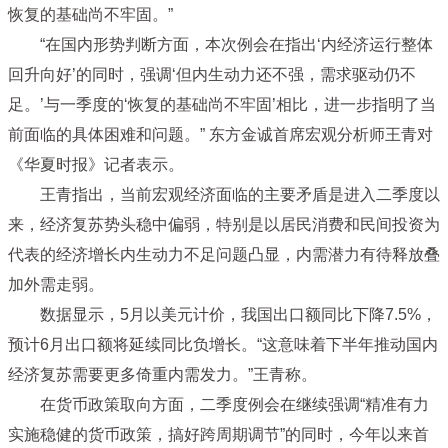
恢复的基础尚不牢固。”
“在国内形势判断方面，本次例会在指出‘内经济运行整体
回升向好’的同时，强调‘但内生动力还不强，需求驱动仍不
足。’与一季度的‘恢复的基础尚不牢固’相比，进一步指明了当
前面临的具体困难和问题。” 东方金诚首席宏观分析师王青对
《华夏时报》记者表示。
王青指出，当前宏观经济面临的主要矛盾是进入二季度以
来，经济复苏势头稳中偏弱，特别是以居民消费和民间投资为
代表的经济增长内生动力不足问题凸显，内需潜力有待释放叠
加外需走弱。
数据显示，5月以美元计价，我国出口额同比下降7.5%，
预计6月出口额将延续同比负增长。“这意味着下半年推动国内
经济复苏需要更多倚重内需发力。”王青称。
在货币政策取向方面，二季度例会在继续强调“精准有力
实施稳健的货币政策，搞好跨周期调节”的同时，今年以来首