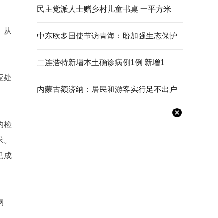
民主党派人士赠乡村儿童书桌 一平方米
，从
中东欧多国使节访青海：盼加强生态保护
二连浩特新增本土确诊病例1例 新增1
应处
内蒙古额济纳：居民和游客实行足不出户
的检
求。
已成
钢