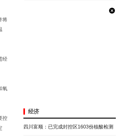
并将
温
需经
和氧
经济
要控
四川富顺：已完成封控区1603份核酸检测
定