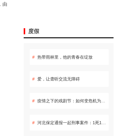
，由
度假
#
热带雨林里，他的青春在绽放
#
爱，让聋听交流无障碍
#
疫情之下的戏剧节：如何变危机为生机
#
河北保定通报一起刑事案件：1死1伤 嫌疑人自杀身亡