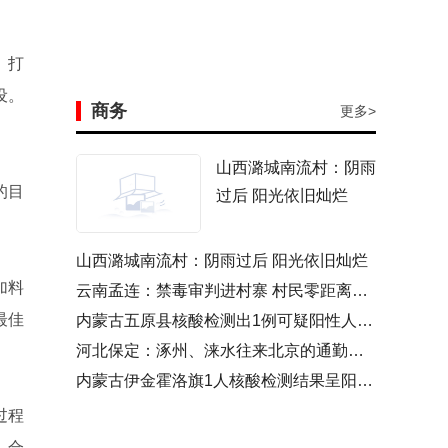
、打
设。
商务
更多>
山西潞城南流村：阴雨
的目
过后 阳光依旧灿烂
山西潞城南流村：阴雨过后 阳光依旧灿烂
加料
云南孟连：禁毒审判进村寨 村民零距离看庭审
最佳
内蒙古五原县核酸检测出1例可疑阳性人员 经复核呈阳性
河北保定：涿州、涞水往来北京的通勤人员需持单位证明
内蒙古伊金霍洛旗1人核酸检测结果呈阳性 为运煤司机
过程
、合