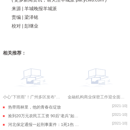
来源 | 羊城晚报羊城派
责编 | 梁泽铭
校对 | 彭继业
相关推荐：
小心“下班雨”！广州多区发布“风雨预警”信号 世界观天下
金融机构商业保密工作迎全面规范 机构网络不得直接接入外网
[2021-10]
热带雨林里，他的青春在绽放
[2021-10]
捡到20万元农民工工资 90后“老兵”如数奉还
[2021-10]
河北保定通报一起刑事案件：1死1伤 嫌疑人自杀身亡